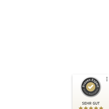
Kundenbewertungen und Erfahrungen zu
BeckMarketing.Solutions
%
90
SEHR GUT
Empfehlungen auf
ProvenExpert.com
5,00
/
4,94
10
Bewertungen auf ProvenExpert.com
Profil ansehen
Erfahren Sie mehr über dieses Bewertungssiegel
SEHR GUT
Anonym