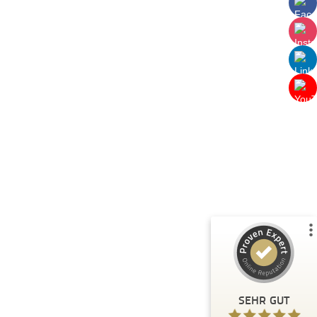
Kundenbewertungen und Erfahrungen zu
BeckMarketing.Solutions
%
90
SEHR GUT
Empfehlungen auf
ProvenExpert.com
5,00
/
4,94
10
Bewertungen auf ProvenExpert.com
Profil ansehen
Erfahren Sie mehr über dieses Bewertungssiegel
SEHR GUT
Anonym